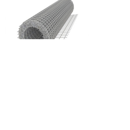
В корзину
Сетка сварная
120х120х2.5
80
руб.