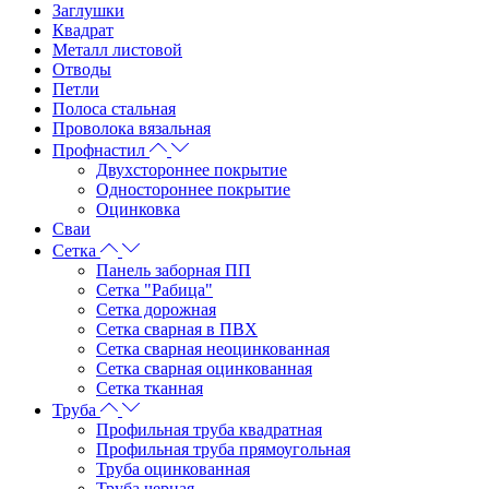
Заглушки
Квадрат
Металл листовой
Отводы
Петли
Полоса стальная
Проволока вязальная
Профнастил
Двухстороннее покрытие
Одностороннее покрытие
Оцинковка
Сваи
Сетка
Панель заборная ПП
Сетка "Рабица"
Сетка дорожная
Сетка сварная в ПВХ
Сетка сварная неоцинкованная
Сетка сварная оцинкованная
Сетка тканная
Труба
Профильная труба квадратная
Профильная труба прямоугольная
Труба оцинкованная
Труба черная