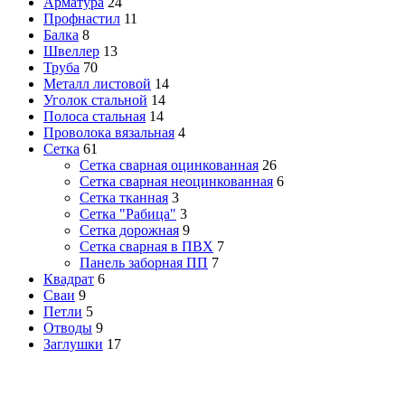
Арматура
24
Профнастил
11
Балка
8
Швеллер
13
Труба
70
Металл листовой
14
Уголок стальной
14
Полоса стальная
14
Проволока вязальная
4
Сетка
61
Сетка сварная оцинкованная
26
Сетка сварная неоцинкованная
6
Сетка тканная
3
Сетка "Рабица"
3
Сетка дорожная
9
Сетка сварная в ПВХ
7
Панель заборная ПП
7
Квадрат
6
Сваи
9
Петли
5
Отводы
9
Заглушки
17