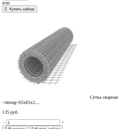
или
сварная
Купить сейчас
65х65х2.5
Сетка сварная
<strong>65х65х2....
135
руб.
Количество
товара