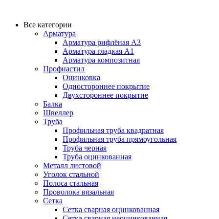
Все категории
Арматура
Арматура рифлёная А3
Арматура гладкая А1
Арматура композитная
Профнастил
Оцинковка
Одностороннее покрытие
Двухстороннее покрытие
Балка
Швеллер
Труба
Профильная труба квадратная
Профильная труба прямоугольная
Труба черная
Труба оцинкованная
Металл листовой
Уголок стальной
Полоса стальная
Проволока вязальная
Сетка
Сетка сварная оцинкованная
Сетка сварная неоцинкованная