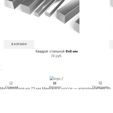
В КОРЗИНУ
Квадрат стальной
8х8 мм
74
руб.
Главная
Каталог
Позвонить
Металлобаза на 73 км Минского шоссе — идеальное место,
чтобы заказать металлопрокат напрямую от поставщика.