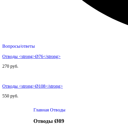
Вопросы/ответы
Отводы <strong>Ø76</strong>
270
руб.
Отводы <strong>Ø108</strong>
550
руб.
Главная
Отводы
Отводы
Ø89