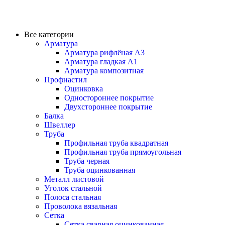
Все категории
Арматура
Арматура рифлёная А3
Арматура гладкая А1
Арматура композитная
Профнастил
Оцинковка
Одностороннее покрытие
Двухстороннее покрытие
Балка
Швеллер
Труба
Профильная труба квадратная
Профильная труба прямоугольная
Труба черная
Труба оцинкованная
Металл листовой
Уголок стальной
Полоса стальная
Проволока вязальная
Сетка
Сетка сварная оцинкованная