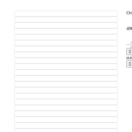
О
49
ил