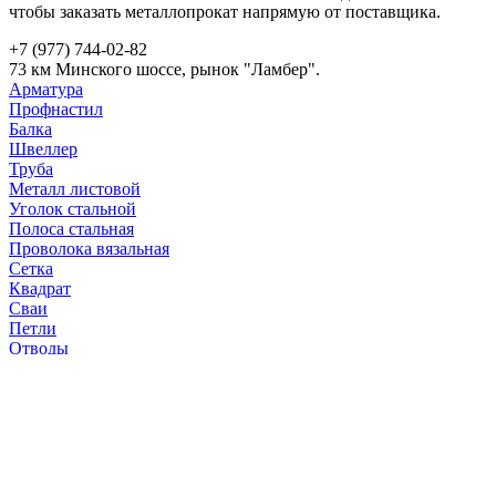
чтобы заказать металлопрокат напрямую от поставщика.
+7 (977) 744-02-82
73 км Минского шоссе, рынок "Ламбер".
Арматура
Профнастил
Балка
Швеллер
Труба
Металл листовой
Уголок стальной
Полоса стальная
Проволока вязальная
Сетка
Квадрат
Сваи
Петли
Отводы
Заглушки
Copyright © 2024 | Все права защищены | Сайт не является
публичной офертой, вся информация носит справочный
характер. Все условия заказа уточняются с менеджером.
Гарантия и возврат