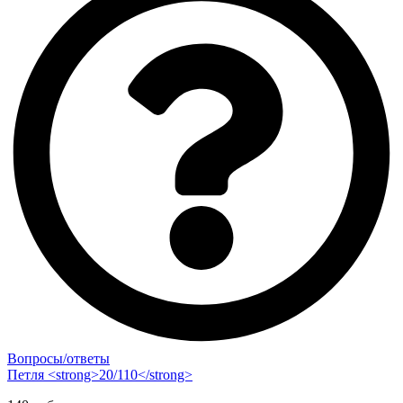
Вопросы/ответы
Петля <strong>20/110</strong>