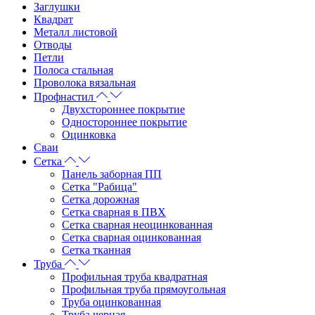
Заглушки
Квадрат
Металл листовой
Отводы
Петли
Полоса стальная
Проволока вязальная
Профнастил
Двухстороннее покрытие
Одностороннее покрытие
Оцинковка
Сваи
Сетка
Панель заборная ПП
Сетка "Рабица"
Сетка дорожная
Сетка сварная в ПВХ
Сетка сварная неоцинкованная
Сетка сварная оцинкованная
Сетка тканная
Труба
Профильная труба квадратная
Профильная труба прямоугольная
Труба оцинкованная
Труба черная