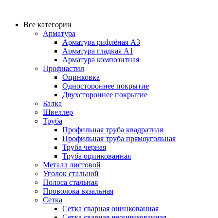
Все категории
Арматура
Арматура рифлёная А3
Арматура гладкая А1
Арматура композитная
Профнастил
Оцинковка
Одностороннее покрытие
Двухстороннее покрытие
Балка
Швеллер
Труба
Профильная труба квадратная
Профильная труба прямоугольная
Труба черная
Труба оцинкованная
Металл листовой
Уголок стальной
Полоса стальная
Проволока вязальная
Сетка
Сетка сварная оцинкованная
Сетка сварная неоцинкованная