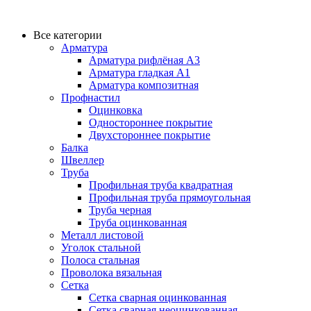
Все категории
Арматура
Арматура рифлёная А3
Арматура гладкая А1
Арматура композитная
Профнастил
Оцинковка
Одностороннее покрытие
Двухстороннее покрытие
Балка
Швеллер
Труба
Профильная труба квадратная
Профильная труба прямоугольная
Труба черная
Труба оцинкованная
Металл листовой
Уголок стальной
Полоса стальная
Проволока вязальная
Сетка
Сетка сварная оцинкованная
Сетка сварная неоцинкованная