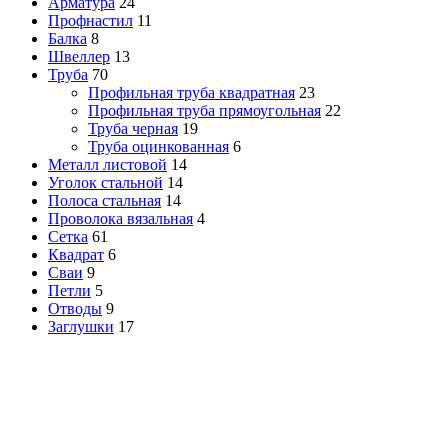
Арматура
24
Профнастил
11
Балка
8
Швеллер
13
Труба
70
Профильная труба квадратная
23
Профильная труба прямоугольная
22
Труба черная
19
Труба оцинкованная
6
Металл листовой
14
Уголок стальной
14
Полоса стальная
14
Проволока вязальная
4
Сетка
61
Квадрат
6
Сваи
9
Петли
5
Отводы
9
Заглушки
17