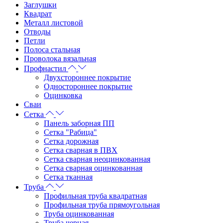
Заглушки
Квадрат
Металл листовой
Отводы
Петли
Полоса стальная
Проволока вязальная
Профнастил
Двухстороннее покрытие
Одностороннее покрытие
Оцинковка
Сваи
Сетка
Панель заборная ПП
Сетка "Рабица"
Сетка дорожная
Сетка сварная в ПВХ
Сетка сварная неоцинкованная
Сетка сварная оцинкованная
Сетка тканная
Труба
Профильная труба квадратная
Профильная труба прямоугольная
Труба оцинкованная
Труба черная