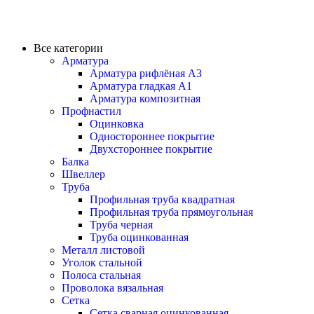
Все категории
Арматура
Арматура рифлёная А3
Арматура гладкая А1
Арматура композитная
Профнастил
Оцинковка
Одностороннее покрытие
Двухстороннее покрытие
Балка
Швеллер
Труба
Профильная труба квадратная
Профильная труба прямоугольная
Труба черная
Труба оцинкованная
Металл листовой
Уголок стальной
Полоса стальная
Проволока вязальная
Сетка
Сетка сварная оцинкованная