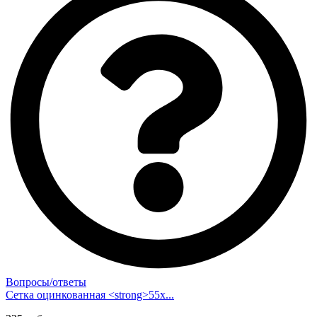
Вопросы/ответы
Сетка оцинкованная <strong>55х...