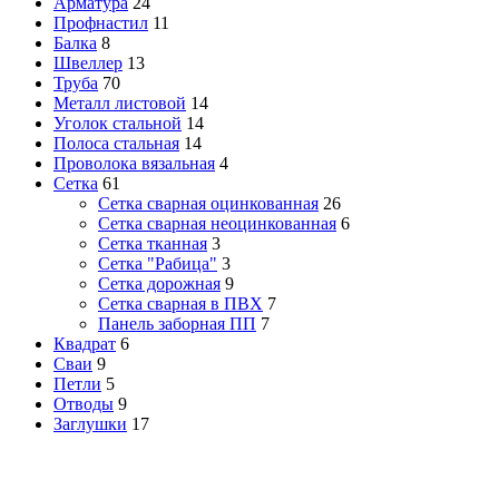
Арматура
24
Профнастил
11
Балка
8
Швеллер
13
Труба
70
Металл листовой
14
Уголок стальной
14
Полоса стальная
14
Проволока вязальная
4
Сетка
61
Сетка сварная оцинкованная
26
Сетка сварная неоцинкованная
6
Сетка тканная
3
Сетка "Рабица"
3
Сетка дорожная
9
Сетка сварная в ПВХ
7
Панель заборная ПП
7
Квадрат
6
Сваи
9
Петли
5
Отводы
9
Заглушки
17