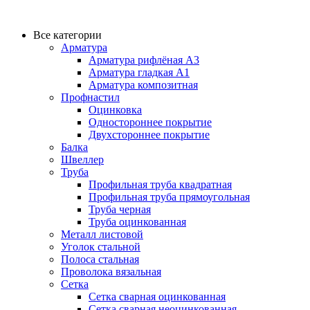
Все категории
Арматура
Арматура рифлёная А3
Арматура гладкая А1
Арматура композитная
Профнастил
Оцинковка
Одностороннее покрытие
Двухстороннее покрытие
Балка
Швеллер
Труба
Профильная труба квадратная
Профильная труба прямоугольная
Труба черная
Труба оцинкованная
Металл листовой
Уголок стальной
Полоса стальная
Проволока вязальная
Сетка
Сетка сварная оцинкованная
Сетка сварная неоцинкованная