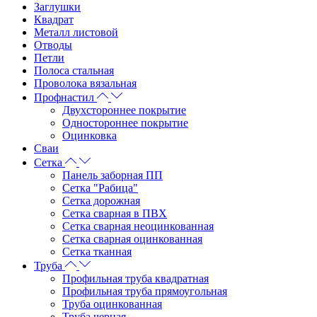
Заглушки
Квадрат
Металл листовой
Отводы
Петли
Полоса стальная
Проволока вязальная
Профнастил
Двухстороннее покрытие
Одностороннее покрытие
Оцинковка
Сваи
Сетка
Панель заборная ПП
Сетка "Рабица"
Сетка дорожная
Сетка сварная в ПВХ
Сетка сварная неоцинкованная
Сетка сварная оцинкованная
Сетка тканная
Труба
Профильная труба квадратная
Профильная труба прямоугольная
Труба оцинкованная
Труба черная