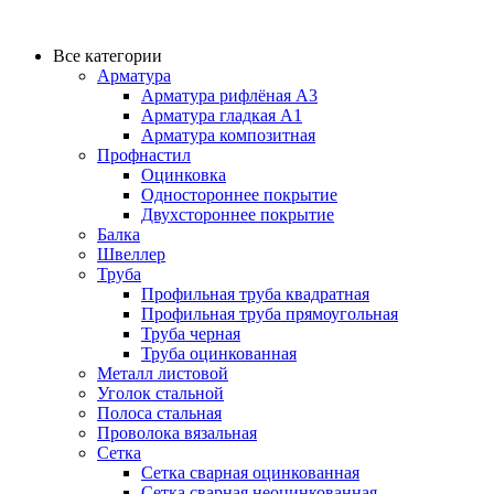
Все категории
Арматура
Арматура рифлёная А3
Арматура гладкая А1
Арматура композитная
Профнастил
Оцинковка
Одностороннее покрытие
Двухстороннее покрытие
Балка
Швеллер
Труба
Профильная труба квадратная
Профильная труба прямоугольная
Труба черная
Труба оцинкованная
Металл листовой
Уголок стальной
Полоса стальная
Проволока вязальная
Сетка
Сетка сварная оцинкованная
Сетка сварная неоцинкованная