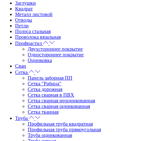
Заглушки
Квадрат
Металл листовой
Отводы
Петли
Полоса стальная
Проволока вязальная
Профнастил
Двухстороннее покрытие
Одностороннее покрытие
Оцинковка
Сваи
Сетка
Панель заборная ПП
Сетка "Рабица"
Сетка дорожная
Сетка сварная в ПВХ
Сетка сварная неоцинкованная
Сетка сварная оцинкованная
Сетка тканная
Труба
Профильная труба квадратная
Профильная труба прямоугольная
Труба оцинкованная
Труба черная