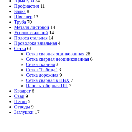
Арматура
24
Профнастил
11
Балка
8
Швеллер
13
Труба
70
Металл листовой
14
Уголок стальной
14
Полоса стальная
14
Проволока вязальная
4
Сетка
61
Сетка сварная оцинкованная
26
Сетка сварная неоцинкованная
6
Сетка тканная
3
Сетка "Рабица"
3
Сетка дорожная
9
Сетка сварная в ПВХ
7
Панель заборная ПП
7
Квадрат
6
Сваи
9
Петли
5
Отводы
9
Заглушки
17