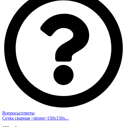
Вопросы/ответы
Сетка сварная <strong>150х150х...